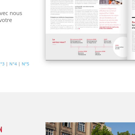
avec nous
votre
°3
|
N°4
|
N°5
N