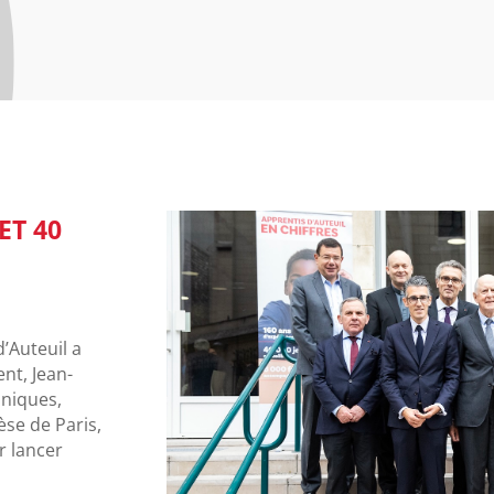
ET 40
’Auteuil a
nt, Jean-
hniques,
èse de Paris,
r lancer