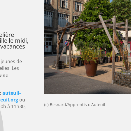
elière
le le midi,
s vacances
 jeunes de
lles.
Les
s au
:
auteuil-
euil.org
ou
(c) Besnard/Apprentis d’Auteuil
10h à 11h30,